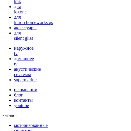
knx
для
loxone
для
lutron homeworks qs
аксессуары
для
silent gliss
наружное
tv
домашнее
tv
акустические
системы
supermarine
о компании
блог
контакты
youtube
каталог
моторизованные
мониторы