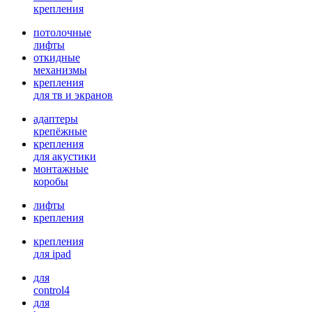
крепления
потолочные
лифты
откидные
механизмы
крепления
для тв и экранов
адаптеры
крепёжные
крепления
для акустики
монтажные
коробы
лифты
крепления
крепления
для ipad
для
control4
для