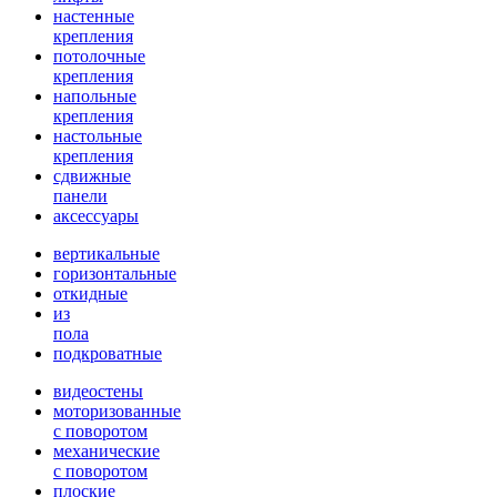
настенные
крепления
потолочные
крепления
напольные
крепления
настольные
крепления
сдвижные
панели
аксессуары
вертикальные
горизонтальные
откидные
из
пола
подкроватные
видеостены
моторизованные
с поворотом
механические
с поворотом
плоские