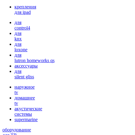
крепления
для ipad
для
control4
для
knx
для
loxone
для
lutron homeworks qs
аксессуары
для
silent gliss
наружное
tv
домашнее
tv
акустические
системы
supermarine
оборудование