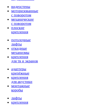
видеостены
моторизованные
с поворотом
механические
с поворотом
плоские
крепления
потолочные
лифты
откидные
механизмы
крепления
для тв и экранов
адаптеры
крепёжные
крепления
для акустики
монтажные
коробы
лифты
крепления