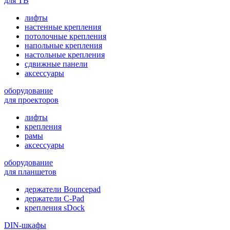
для ТВ
лифты
настенные крепления
потолочные крепления
напольные крепления
настольные крепления
сдвижные панели
аксессуары
оборудование
для проекторов
лифты
крепления
рамы
аксессуары
оборудование
для планшетов
держатели Bouncepad
держатели C-Pad
крепления sDock
DIN-шкафы