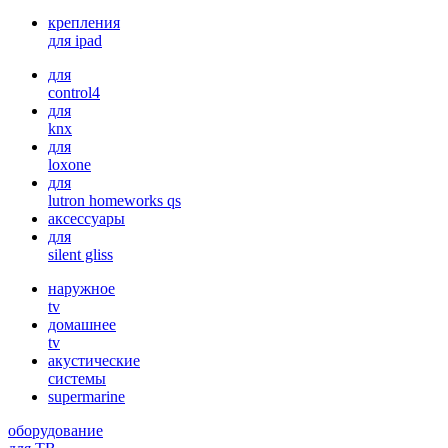
крепления
для ipad
для
control4
для
knx
для
loxone
для
lutron homeworks qs
аксессуары
для
silent gliss
наружное
tv
домашнее
tv
акустические
системы
supermarine
оборудование