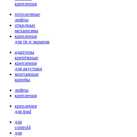
крепления
потолочные
лифты
откидные
механизмы
крепления
для тв и экранов
адаптеры
крепёжные
крепления
для акустики
монтажные
коробы
лифты
крепления
крепления
для ipad
для
control4
для