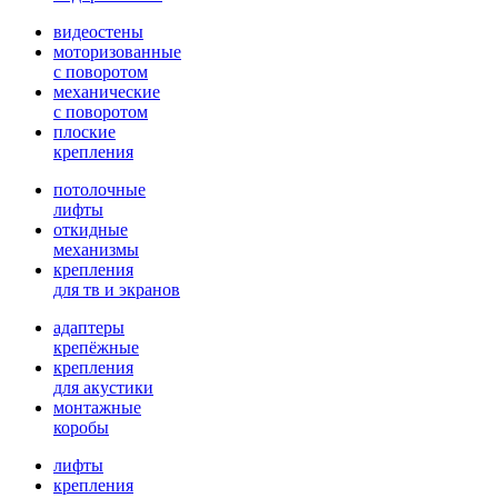
видеостены
моторизованные
с поворотом
механические
с поворотом
плоские
крепления
потолочные
лифты
откидные
механизмы
крепления
для тв и экранов
адаптеры
крепёжные
крепления
для акустики
монтажные
коробы
лифты
крепления