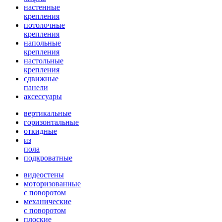
настенные
крепления
потолочные
крепления
напольные
крепления
настольные
крепления
сдвижные
панели
аксессуары
вертикальные
горизонтальные
откидные
из
пола
подкроватные
видеостены
моторизованные
с поворотом
механические
с поворотом
плоские