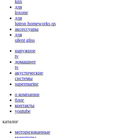
knx
для
loxone
для
lutron homeworks qs
аксессуары
для
silent gliss
наружное
tv
домашнее
tv
акустические
системы
supermarine
о компании
блог
контакты
youtube
каталог
моторизованные
мониторы