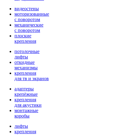
видеостены
моторизованные
с поворотом
механические
с поворотом
плоские
крепления
потолочные
лифты
откидные
механизмы
крепления
для тв и экранов
адаптеры
крепёжные
крепления
для акустики
монтажные
коробы
лифты
крепления