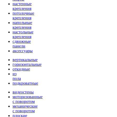
настенные
крепления
потолочные
крепления
напольные
крепления
настольные
крепления
сдвижные
панели
аксессуары
вертикальные
горизонтальные
откидные
из
пола
подкроватные
видеостены
моторизованные
с поворотом
механические
с поворотом
плоские