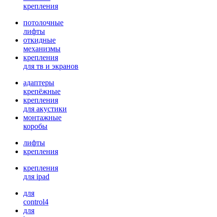
крепления
потолочные
лифты
откидные
механизмы
крепления
для тв и экранов
адаптеры
крепёжные
крепления
для акустики
монтажные
коробы
лифты
крепления
крепления
для ipad
для
control4
для