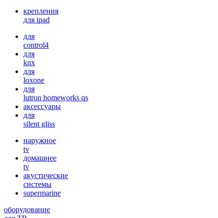
крепления
для ipad
для
control4
для
knx
для
loxone
для
lutron homeworks qs
аксессуары
для
silent gliss
наружное
tv
домашнее
tv
акустические
системы
supermarine
оборудование