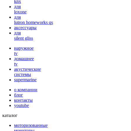
knx
для
loxone
для
lutron homeworks qs
аксессуары
для
silent gliss
наружное
tv
домашнее
tv
акустические
системы
supermarine
о компании
блог
контакты
youtube
каталог
моторизованные
мониторы