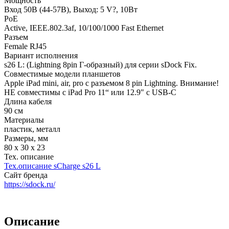
Мощность
Вход 50В (44-57В), Выход: 5 V?, 10Вт
PoE
Active, IEEE.802.3af, 10/100/1000 Fast Ethernet
Разъем
Female RJ45
Вариант исполнения
s26 L: (Lightning 8pin Г-образный) для серии sDock Fix.
Совместимые модели планшетов
Apple iPad mini, air, pro с разъемом 8 pin Lightning. Внимание!
НЕ совместимы с iPad Pro 11“ или 12.9" с USB-C
Длина кабеля
90 см
Материалы
пластик, металл
Размеры, мм
80 х 30 х 23
Тех. описание
Тех.описание sCharge s26 L
Сайт бренда
https://sdock.ru/
Описание