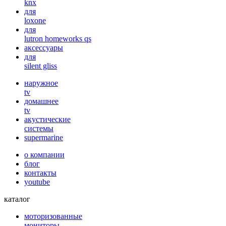
knx
для
loxone
для
lutron homeworks qs
аксессуары
для
silent gliss
наружное
tv
домашнее
tv
акустические
системы
supermarine
о компании
блог
контакты
youtube
каталог
моторизованные
мониторы