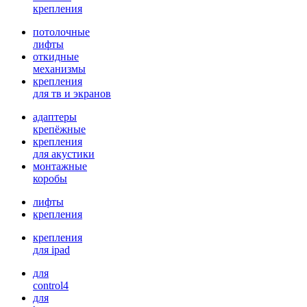
крепления
потолочные
лифты
откидные
механизмы
крепления
для тв и экранов
адаптеры
крепёжные
крепления
для акустики
монтажные
коробы
лифты
крепления
крепления
для ipad
для
control4
для