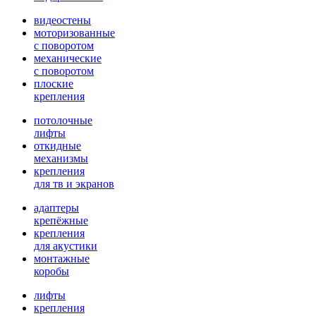
видеостены
моторизованные
с поворотом
механические
с поворотом
плоские
крепления
потолочные
лифты
откидные
механизмы
крепления
для тв и экранов
адаптеры
крепёжные
крепления
для акустики
монтажные
коробы
лифты
крепления