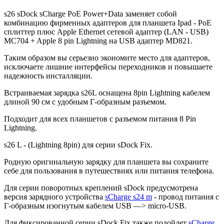
s26 sDock sCharge PoE Power+Data заменяет собой
комбинацию фирменных адаптеров для планшета Ipad - PoE
сплиттер плюс Apple Ethernet сетевой адаптер (LAN - USB)
MC704 + Apple 8 pin Lightning на USB адаптер MD821.
Таким образом вы серьезно экономите место для адаптеров,
исключаете лишние интерфейсы переходников и повышаете
надежность инсталляции.
Встраиваемая зарядка s26L оснащена 8pin Lightning кабелем
длиной 90 см с удобным Г-образным разъемом.
Подходит для всех планшетов с разъемом питания 8 Pin
Lightning.
s26 L - (Lightning 8pin) для серии sDock Fix.
Родную оригинальную зарядку для планшета вы сохраните
себе для пользования в путешествиях или питания телефона.
Для серии поворотных креплений sDock предусмотрена
версия зарядного устройства
sCharge s24 m
- провод питания с
Г-образным изогнутым кабелем USB —> micro-USB.
Для фиксированной серии sDock Fix также подойдет
sCharge