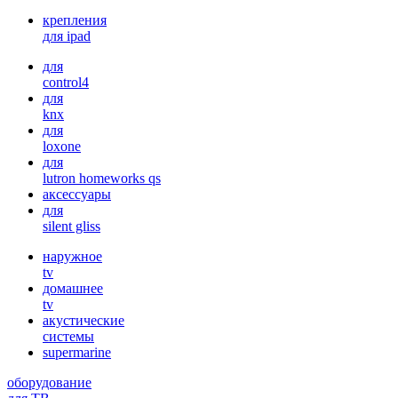
крепления
для ipad
для
control4
для
knx
для
loxone
для
lutron homeworks qs
аксессуары
для
silent gliss
наружное
tv
домашнее
tv
акустические
системы
supermarine
оборудование