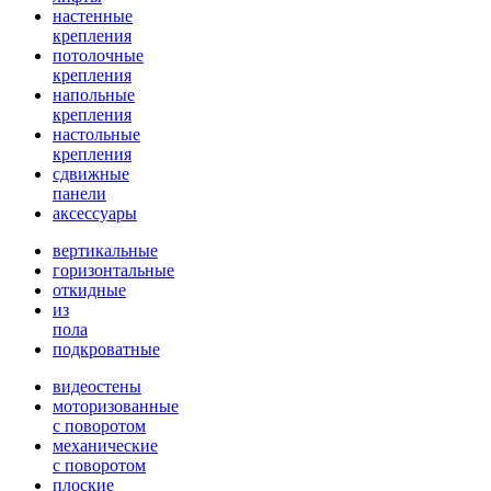
настенные
крепления
потолочные
крепления
напольные
крепления
настольные
крепления
сдвижные
панели
аксессуары
вертикальные
горизонтальные
откидные
из
пола
подкроватные
видеостены
моторизованные
с поворотом
механические
с поворотом
плоские