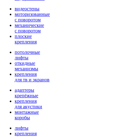
видеостены
моторизованные
с поворотом
механические
с поворотом
плоские
крепления
потолочные
лифты
откидные
механизмы
крепления
для тв и экранов
адаптеры
крепёжные
крепления
для акустики
монтажные
коробы
лифты
крепления