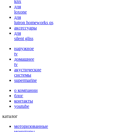
knx
для
loxone
для
lutron homeworks qs
аксессуары
для
silent gliss
наружное
tv
домашнее
tv
акустические
системы
supermarine
о компании
блог
контакты
youtube
каталог
моторизованные
мониторы