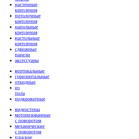
настенные
крепления
потолочные
крепления
напольные
крепления
настольные
крепления
сдвижные
панели
аксессуары
вертикальные
горизонтальные
откидные
из
пола
подкроватные
видеостены
моторизованные
с поворотом
механические
с поворотом
плоские