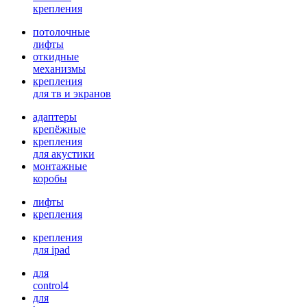
крепления
потолочные
лифты
откидные
механизмы
крепления
для тв и экранов
адаптеры
крепёжные
крепления
для акустики
монтажные
коробы
лифты
крепления
крепления
для ipad
для
control4
для