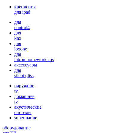
крепления
для ipad
для
control4
для
knx
для
loxone
для
lutron homeworks qs
аксессуары
для
silent gliss
наружное
tv
домашнее
tv
акустические
системы
supermarine
оборудование