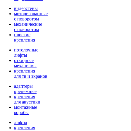
видеостены
моторизованные
с поворотом
механические
с поворотом
плоские
крепления
потолочные
лифты
откидные
механизмы
крепления
для тв и экранов
адаптеры
крепёжные
крепления
для акустики
монтажные
коробы
лифты
крепления