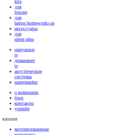
knx
для
loxone
для
lutron homeworks qs
аксессуары
для
silent gliss
наружное
tv
домашнее
tv
акустические
системы
supermarine
о компании
блог
контакты
youtube
каталог
моторизованные
мониторы