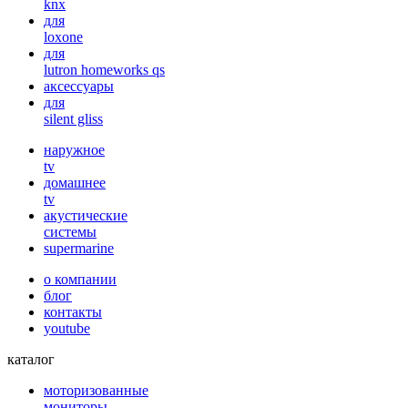
knx
для
loxone
для
lutron homeworks qs
аксессуары
для
silent gliss
наружное
tv
домашнее
tv
акустические
системы
supermarine
о компании
блог
контакты
youtube
каталог
моторизованные
мониторы