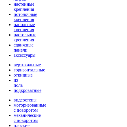
настенные
крепления
потолочные
крепления
напольные
крепления
настольные
крепления
сдвижные
панели
аксессуары
вертикальные
горизонтальные
откидные
из
пола
подкроватные
видеостены
моторизованные
с поворотом
механические
с поворотом
плоские