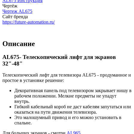
AL675 Инструкция
Чертёж
Чертеж AL675
Сайт бренда
https://future-automation.ru/
Описание
AL675- Телескопический лифт для экранов
32"-48"
Телескопический лифт для телевизора AL675 - продуманное и
простое в установке решение:
Декоративная панель под телевизором закрывает нишу в
рабочем положении. Мелкие предметы не упадут
внутрь.
Гибкий кабельный короб не даст кабелям запутаться или
оказаться на пути движения телевизора.
Это малошумный привод и его можно установить в
спальне.
Для больших экранов - смотри
AL965
.