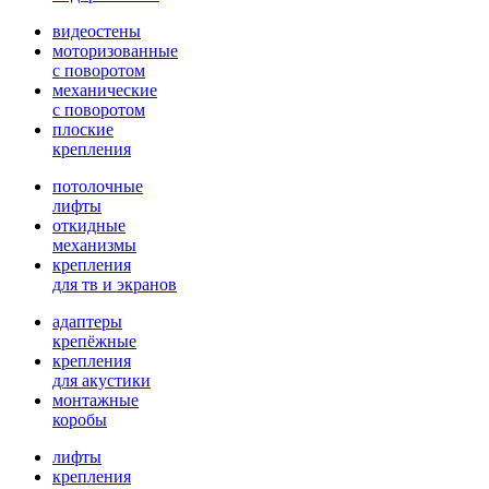
видеостены
моторизованные
с поворотом
механические
с поворотом
плоские
крепления
потолочные
лифты
откидные
механизмы
крепления
для тв и экранов
адаптеры
крепёжные
крепления
для акустики
монтажные
коробы
лифты
крепления