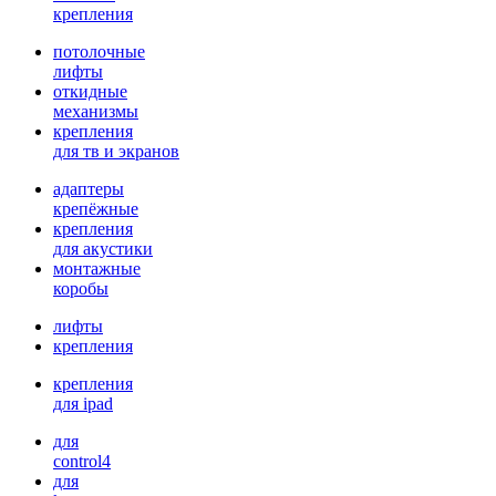
крепления
потолочные
лифты
откидные
механизмы
крепления
для тв и экранов
адаптеры
крепёжные
крепления
для акустики
монтажные
коробы
лифты
крепления
крепления
для ipad
для
control4
для