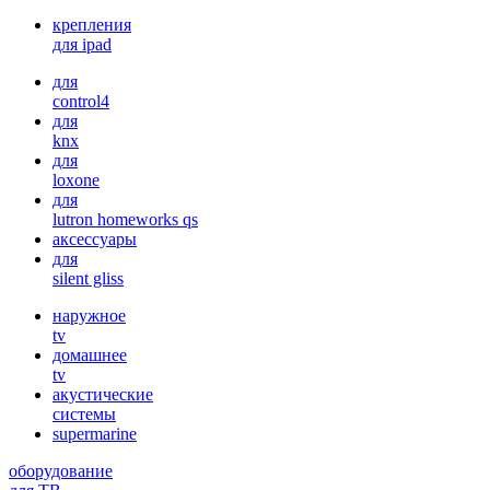
крепления
для ipad
для
control4
для
knx
для
loxone
для
lutron homeworks qs
аксессуары
для
silent gliss
наружное
tv
домашнее
tv
акустические
системы
supermarine
оборудование