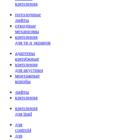
крепления
потолочные
лифты
откидные
механизмы
крепления
для тв и экранов
адаптеры
крепёжные
крепления
для акустики
монтажные
коробы
лифты
крепления
крепления
для ipad
для
control4
для