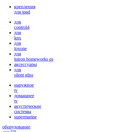
крепления
для ipad
для
control4
для
knx
для
loxone
для
lutron homeworks qs
аксессуары
для
silent gliss
наружное
tv
домашнее
tv
акустические
системы
supermarine
оборудование