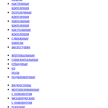
настенные
крепления
потолочные
крепления
напольные
крепления
настольные
крепления
сдвижные
панели
аксессуары
вертикальные
горизонтальные
откидные
из
пола
подкроватные
видеостены
моторизованные
с поворотом
механические
с поворотом
плоские