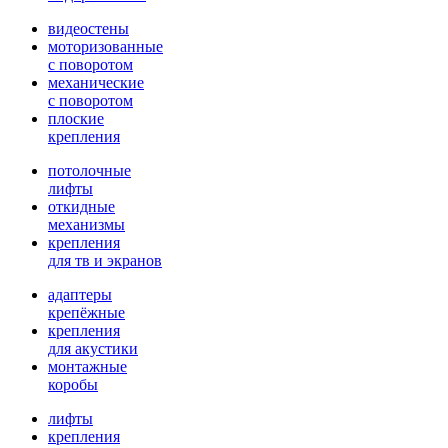
видеостены
моторизованные
с поворотом
механические
с поворотом
плоские
крепления
потолочные
лифты
откидные
механизмы
крепления
для тв и экранов
адаптеры
крепёжные
крепления
для акустики
монтажные
коробы
лифты
крепления