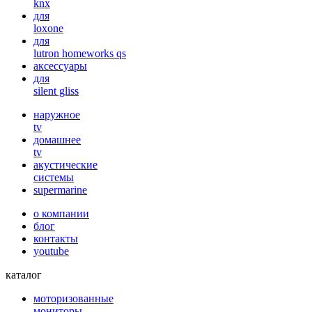
knx
для
loxone
для
lutron homeworks qs
аксессуары
для
silent gliss
наружное
tv
домашнее
tv
акустические
системы
supermarine
о компании
блог
контакты
youtube
каталог
моторизованные
мониторы