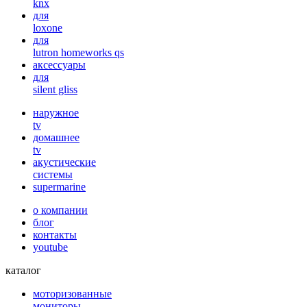
knx
для
loxone
для
lutron homeworks qs
аксессуары
для
silent gliss
наружное
tv
домашнее
tv
акустические
системы
supermarine
о компании
блог
контакты
youtube
каталог
моторизованные
мониторы