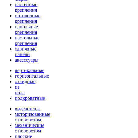
настенные
крепления
потолочные
крепления
напольные
крепления
настольные
крепления
сдвижные
панели
аксессуары
вертикальные
горизонтальные
откидные
из
пола
подкроватные
видеостены
моторизованные
с поворотом
механические
с поворотом
плоские