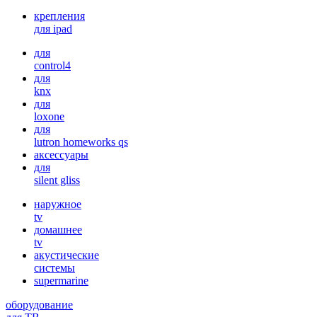
крепления
для ipad
для
control4
для
knx
для
loxone
для
lutron homeworks qs
аксессуары
для
silent gliss
наружное
tv
домашнее
tv
акустические
системы
supermarine
оборудование