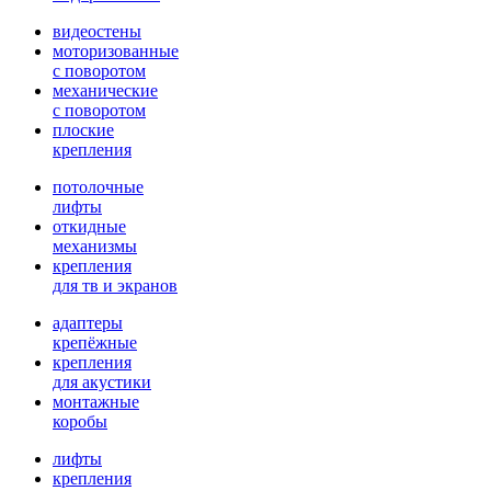
видеостены
моторизованные
с поворотом
механические
с поворотом
плоские
крепления
потолочные
лифты
откидные
механизмы
крепления
для тв и экранов
адаптеры
крепёжные
крепления
для акустики
монтажные
коробы
лифты
крепления