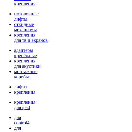
крепления
потолочные
лифты
откидные
механизмы
крепления
для тв и экранов
адаптеры
крепёжные
крепления
для акустики
монтажные
коробы
лифты
крепления
крепления
для ipad
для
control4
для