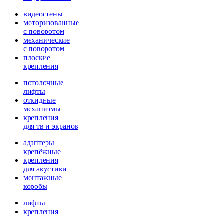
видеостены
моторизованные
с поворотом
механические
с поворотом
плоские
крепления
потолочные
лифты
откидные
механизмы
крепления
для тв и экранов
адаптеры
крепёжные
крепления
для акустики
монтажные
коробы
лифты
крепления