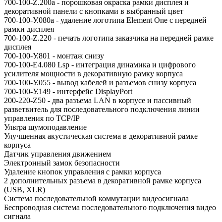
700-100-Z.200a - порошковая окраска рамки дисплея и
декоративной панели с кнопками в выбранный цвет
700-100-У.080а - удаление логотипа Element One с передней
рамки дисплея
700-100-Z.220 - печать логотипа заказчика на передней рамке
дисплея
700-100-У.801 - монтаж снизу
700-100-E4.080 Lsp - интеграция динамика и цифрового
усилителя мощности в декоративную рамку корпуса
700-100-У.055 - вывод кабелей и разъемов снизу корпуса
700-100-У.149 - интерфейс DisplayPort
200-220-Z50 - два разъема LAN в корпусе и пассивный
разветвитель для последовательного подключения линии
управления по TCP/IP
Ультра шумоподавление
Улучшенная акустическая система в декоративной рамке
корпуса
Датчик управления движением
Электронный замок безопасности
Удаление кнопок управления с рамки корпуса
2 дополнительных разъема в декоративной рамке корпуса
(USB, XLR)
Система последовательной коммутации видеосигнала
Беспроводная система последовательного подключения видео
сигнала