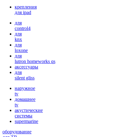
крепления
для ipad
для
control4
для
knx
для
loxone
для
lutron homeworks qs
аксессуары
для
silent gliss
наружное
tv
домашнее
tv
акустические
системы
supermarine
оборудование