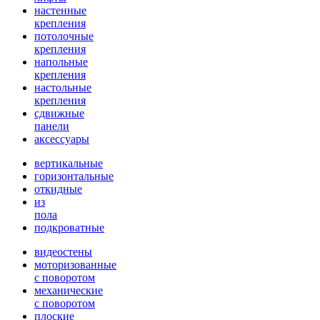
настенные
крепления
потолочные
крепления
напольные
крепления
настольные
крепления
сдвижные
панели
аксессуары
вертикальные
горизонтальные
откидные
из
пола
подкроватные
видеостены
моторизованные
с поворотом
механические
с поворотом
плоские