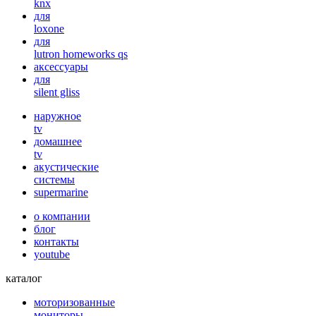
knx
для
loxone
для
lutron homeworks qs
аксессуары
для
silent gliss
наружное
tv
домашнее
tv
акустические
системы
supermarine
о компании
блог
контакты
youtube
каталог
моторизованные
мониторы